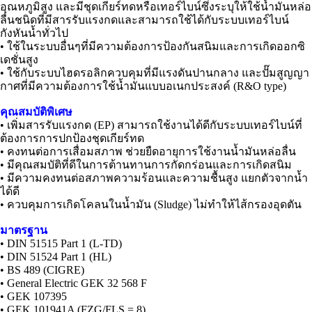
อุณหภูมิสูง และมีชุดเกียร์ทดหรือเทอร์ไบน์ซึ่งระบุให้ใช้น้ำมันหล่อ
ลื่นชนิดที่มีสารรับแรงกดและสามารถใช้ได้กับระบบเทอร์ไบน์
กังหันน้ำทั่วไป
• ใช้ในระบบอื่นๆที่มีความต้องการป้องกันสนิมและการเกิดออกซิ
เดชั่นสูง
• ใช้กับระบบไฮดรอลิกควบคุมที่มีแรงดันปานกลาง และปั๊มสูญญา
กาศที่มีความต้องการใช้น้ำมันแบบอเนกประสงค์ (R&O type)
คุณสมบัติพิเศษ
• เพิ่มสารรับแรงกด (EP) สามารถใช้งานได้ดีกับระบบเทอร์ไบน์ที่
ต้องการการปกป้องชุดเกียร์ทด
• คงทนต่อการเสื่อมสภาพ ช่วยยืดอายุการใช้งานน้ำมันหล่อลื่น
• มีคุณสมบัติที่ดีในการต้านทานการกัดกร่อนและการเกิดสนิม
• มีความคงทนต่อสภาพความร้อนและความชื้นสูง แยกตัวจากน้ำ
ได้ดี
• ควบคุมการเกิดโคลนในน้ำมัน (Sludge) ไม่ทำให้ไส้กรองอุดตัน
มาตรฐาน
• DIN 51515 Part 1 (L-TD)
• DIN 51524 Part 1 (HL)
• BS 489 (CIGRE)
• General Electric GEK 32 568 F
• GEK 107395
• GEK 101941A (FZG/FLS = 8)