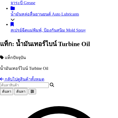
จาระบี
Grease
น้ำมันถ่ายเทความร้อน
Heat Transfer Oil
น้ำมันเกียร์อุตสาหกรรม
Industrial Gear Oil
น้ำมันหล่อลื่นยานยนต์
Auto Lubricants
น้ำมันหล่อเย็น น้ำมันตัดกลึงโลหะ
Coolant
น้ำมันสไลด์เวย์
Slideway Oil
น้ำมันเครื่องเบนซิน
Gasoline Engine Oil
สเปรย์ฉีดแม่พิมพ์, ป้องกันสนิม
Mold Spray
น้ำมัน EDM
น้ำมันสปาร์ค
น้ำมันเครื่องดีเซล
Diesel Engine Oil
น้ำมันเทอร์ไบน์
Turbine Oil
น้ำมันเกียร์และน้ำมันเฟืองท้าย
Automotive Gear Oil
แท็ก: น้ำมันเทอร์ไบน์ Turbine Oil
น้ำมันปั๊มลม
Air Compressor Oil
น้ำมันเบรก
Brake Fluid
น้ำมันหม้อแปลงไฟฟ้า
Transformer Oil
Coolant น้ำยาหม้อน้ำรถยนต์ น้ำยาหล่อเย็นสำเร็จรูป
น้ำมันห้องเย็น
Refrigeration Oil
แท็กปัจจุบัน
อื่นๆ Others
น้ำมันกันสนิม
น้ำมันเทอร์ไบน์ Turbine Oil
อื่นๆ Others
กลับไปดูสินค้าทั้งหมด
ค้นหา
ค้นหา