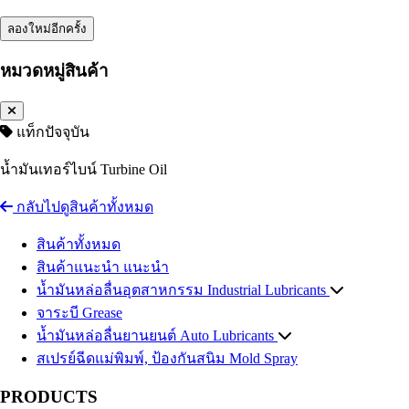
ลองใหม่อีกครั้ง
หมวดหมู่สินค้า
แท็กปัจจุบัน
น้ำมันเทอร์ไบน์ Turbine Oil
กลับไปดูสินค้าทั้งหมด
สินค้าทั้งหมด
สินค้าแนะนำ
แนะนำ
น้ำมันหล่อลื่นอุตสาหกรรม
Industrial Lubricants
จาระบี
น้ำมันไฮดรอลิค
Grease
Hydraulic Oil
น้ำมันหล่อลื่นยานยนต์
น้ำมันถ่ายเทความร้อน
Auto Lubricants
Heat Transfer Oil
สเปรย์ฉีดแม่พิมพ์, ป้องกันสนิม
น้ำมันเกียร์อุตสาหกรรม
น้ำมันเครื่องเบนซิน
Gasoline Engine Oil
Industrial Gear Oil
Mold Spray
น้ำมันหล่อเย็น น้ำมันตัดกลึงโลหะ
น้ำมันเครื่องดีเซล
Diesel Engine Oil
Coolant
PRODUCTS
น้ำมันสไลด์เวย์
น้ำมันเกียร์และน้ำมันเฟืองท้าย
Slideway Oil
Automotive Gear Oil