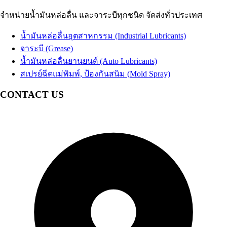
น้ำมัน EDM
น้ำมันเบรก
Brake Fluid
น้ำมันสปาร์ค
จำหน่ายน้ำมันหล่อลื่น และจาระบีทุกชนิด จัดส่งทั่วประเทศ
น้ำมันเทอร์ไบน์
Coolant น้ำยาหม้อน้ำรถยนต์ น้ำยาหล่อเย็นสำเร็จรูป
Turbine Oil
น้ำมันปั๊มลม
อื่นๆ Others
Air Compressor Oil
น้ำมันหล่อลื่นอุตสาหกรรม (Industrial Lubricants)
น้ำมันหม้อแปลงไฟฟ้า
Transformer Oil
จาระบี (Grease)
น้ำมันห้องเย็น
Refrigeration Oil
น้ำมันหล่อลื่นยานยนต์ (Auto Lubricants)
น้ำมันกันสนิม
สเปรย์ฉีดแม่พิมพ์, ป้องกันสนิม (Mold Spray)
อื่นๆ Others
CONTACT US