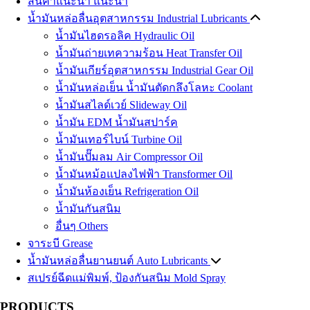
สินค้าแนะนำ
แนะนำ
น้ำมันหล่อลื่นอุตสาหกรรม
Industrial Lubricants
น้ำมันไฮดรอลิค
Hydraulic Oil
น้ำมันถ่ายเทความร้อน
Heat Transfer Oil
น้ำมันเกียร์อุตสาหกรรม
Industrial Gear Oil
น้ำมันหล่อเย็น น้ำมันตัดกลึงโลหะ
Coolant
น้ำมันสไลด์เวย์
Slideway Oil
น้ำมัน EDM
น้ำมันสปาร์ค
น้ำมันเทอร์ไบน์
Turbine Oil
น้ำมันปั๊มลม
Air Compressor Oil
น้ำมันหม้อแปลงไฟฟ้า
Transformer Oil
น้ำมันห้องเย็น
Refrigeration Oil
น้ำมันกันสนิม
อื่นๆ Others
จาระบี
Grease
น้ำมันหล่อลื่นยานยนต์
Auto Lubricants
สเปรย์ฉีดแม่พิมพ์, ป้องกันสนิม
น้ำมันเครื่องเบนซิน
Gasoline Engine Oil
Mold Spray
น้ำมันเครื่องดีเซล
Diesel Engine Oil
PRODUCTS