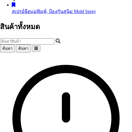
น้ำมันเครื่องเบนซิน
Gasoline Engine Oil
สเปรย์ฉีดแม่พิมพ์, ป้องกันสนิม
Mold Spray
น้ำมันเครื่องดีเซล
Diesel Engine Oil
น้ำมันเกียร์และน้ำมันเฟืองท้าย
Automotive Gear Oil
สินค้าทั้งหมด
น้ำมันเบรก
Brake Fluid
Coolant น้ำยาหม้อน้ำรถยนต์ น้ำยาหล่อเย็นสำเร็จรูป
อื่นๆ Others
ค้นหา
ค้นหา