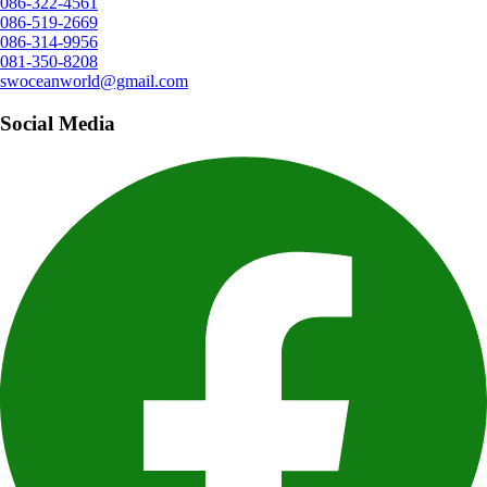
086-322-4561
086-519-2669
086-314-9956
081-350-8208
swoceanworld@gmail.com
Social Media