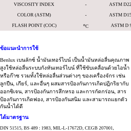
VISCOSITY INDEX
-
ASTM D22
COLOR (ASTM)
-
ASTM D15
๐
FLASH POINT (COC)
ASTM D 
C
ข้อแนะนำการใช้
Benlux
เบนลักซ์ น้ำมันเทอร์ไบน์ เป็นน้ำมันหล่อลื่นคุณภาพ
สูงใช้หล่อลื่นระบบกังหันเทอร์ไบน์ ที่ใช้ขับเคลื่อนด้วยไอน้ำ
หรือก๊าซ รวมทั้งใช้หล่อลื่นส่วนต่างๆ ของเครื่องจักร เช่น
ลูกปืน
,
เกียร์
,
และอื่นๆ ผสมสารป้องกันการเกิดปฎิกริยากับ
ออกซิเจน
,
สารป้องกันการสึกหรอ และการกัดกร่อน
,
สาร
ป้องกันการเกิดฟอง
,
สารป้องกันสนิม และสามารถแยกตัว
กันน้ำได้ดี
ได้มาตรฐาน
DIN 51515, BS 489 : 1983, MIL-L-17672D, CEGB 207001,