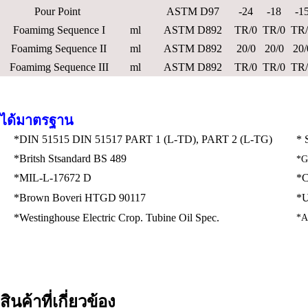
Pour Point
ASTM D97
-24
-18
-1
Foamimg Sequence I
ml
ASTM D892
TR/0
TR/0
TR/
Foamimg Sequence II
ml
ASTM D892
20/0
20/0
20/
Foamimg Sequence III
ml
ASTM D892
TR/0
TR/0
TR/
ได้มาตรฐาน
*DIN 51515 DIN 51517 PART 1 (L-TD), PART 2 (L-TG)
* 
*Britsh Stsandard BS 489
*G
*MIL-L-17672 D
*C
*Brown Boveri HTGD 90117
*U
*Westinghouse Electric Crop. Tubine Oil Spec.
*A
สินค้าที่เกี่ยวข้อง