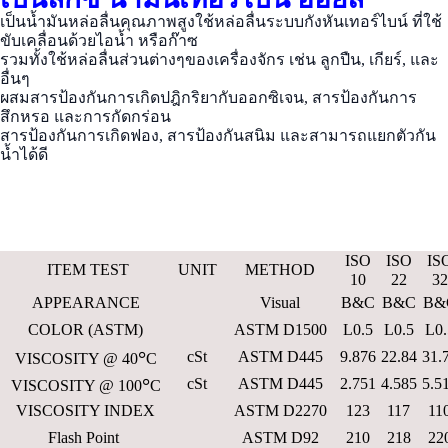
เป็นน้ำมันหล่อลื่นคุณภาพสูงใช้หล่อลื่นระบบกังหันเทอร์ไบน์ ที่ใช้
ขับเคลื่อนด้วยไอน้ำ หรือก๊าซ
รวมทั้งใช้หล่อลื่นส่วนต่างๆของเครื่องจักร เช่น ลูกปืน, เกียร์, และ
อื่นๆ
ผสมสารป้องกันการเกิดปฎิกริยากับออกซิเจน, สารป้องกันการ
สึกหรอ และการกัดกร่อน
สารป้องกันการเกิดฟอง, สารป้องกันสนิม และสามารถแยกตัวกัน
น้ำได้ดี
ISO
ISO
IS
ITEM TEST
UNIT
METHOD
10
22
32
APPEARANCE
Visual
B&C
B&C
B&
COLOR (ASTM)
ASTM D1500
L0.5
L0.5
L0.
๐
cSt
ASTM D445
9.876
22.84
31.
VISCOSITY @ 40
C
๐
cSt
ASTM D445
2.751
4.585
5.5
VISCOSITY @ 100
C
VISCOSITY INDEX
ASTM D2270
123
117
11
Flash Point
ASTM D92
210
218
22