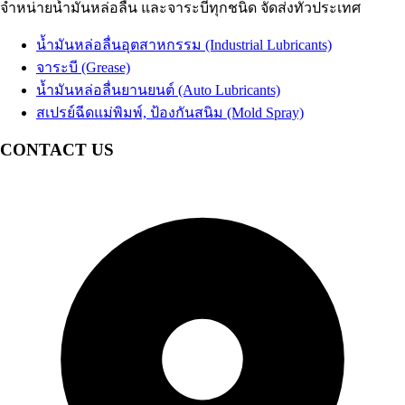
จำหน่ายน้ำมันหล่อลื่น และจาระบีทุกชนิด จัดส่งทั่วประเทศ
น้ำมันเทอร์ไบน์
Coolant น้ำยาหม้อน้ำรถยนต์ น้ำยาหล่อเย็นสำเร็จรูป
Turbine Oil
น้ำมันปั๊มลม
อื่นๆ Others
Air Compressor Oil
น้ำมันหล่อลื่นอุตสาหกรรม (Industrial Lubricants)
น้ำมันหม้อแปลงไฟฟ้า
Transformer Oil
จาระบี (Grease)
น้ำมันห้องเย็น
Refrigeration Oil
น้ำมันหล่อลื่นยานยนต์ (Auto Lubricants)
น้ำมันกันสนิม
สเปรย์ฉีดแม่พิมพ์, ป้องกันสนิม (Mold Spray)
อื่นๆ Others
CONTACT US