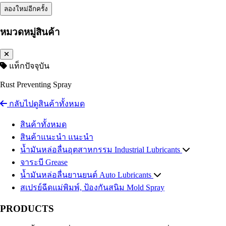
ลองใหม่อีกครั้ง
หมวดหมู่สินค้า
แท็กปัจจุบัน
Rust Preventing Spray
กลับไปดูสินค้าทั้งหมด
สินค้าทั้งหมด
สินค้าแนะนำ
แนะนำ
น้ำมันหล่อลื่นอุตสาหกรรม
Industrial Lubricants
จาระบี
น้ำมันไฮดรอลิค
Grease
Hydraulic Oil
น้ำมันหล่อลื่นยานยนต์
น้ำมันถ่ายเทความร้อน
Auto Lubricants
Heat Transfer Oil
สเปรย์ฉีดแม่พิมพ์, ป้องกันสนิม
น้ำมันเกียร์อุตสาหกรรม
น้ำมันเครื่องเบนซิน
Gasoline Engine Oil
Industrial Gear Oil
Mold Spray
น้ำมันหล่อเย็น น้ำมันตัดกลึงโลหะ
น้ำมันเครื่องดีเซล
Diesel Engine Oil
Coolant
PRODUCTS
น้ำมันสไลด์เวย์
น้ำมันเกียร์และน้ำมันเฟืองท้าย
Slideway Oil
Automotive Gear Oil
น้ำมัน EDM
น้ำมันเบรก
Brake Fluid
น้ำมันสปาร์ค