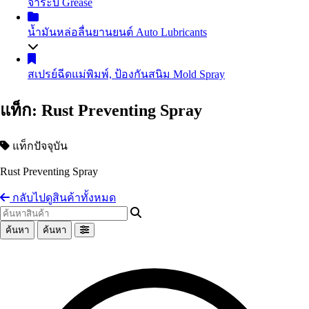
จาระบี
Grease
น้ำมันถ่ายเทความร้อน
Heat Transfer Oil
น้ำมันเกียร์อุตสาหกรรม
Industrial Gear Oil
น้ำมันหล่อลื่นยานยนต์
Auto Lubricants
น้ำมันหล่อเย็น น้ำมันตัดกลึงโลหะ
Coolant
น้ำมันสไลด์เวย์
Slideway Oil
น้ำมันเครื่องเบนซิน
Gasoline Engine Oil
สเปรย์ฉีดแม่พิมพ์, ป้องกันสนิม
Mold Spray
น้ำมัน EDM
น้ำมันสปาร์ค
น้ำมันเครื่องดีเซล
Diesel Engine Oil
น้ำมันเทอร์ไบน์
Turbine Oil
น้ำมันเกียร์และน้ำมันเฟืองท้าย
Automotive Gear Oil
แท็ก: Rust Preventing Spray
น้ำมันปั๊มลม
Air Compressor Oil
น้ำมันเบรก
Brake Fluid
น้ำมันหม้อแปลงไฟฟ้า
Transformer Oil
Coolant น้ำยาหม้อน้ำรถยนต์ น้ำยาหล่อเย็นสำเร็จรูป
น้ำมันห้องเย็น
Refrigeration Oil
แท็กปัจจุบัน
อื่นๆ Others
น้ำมันกันสนิม
Rust Preventing Spray
อื่นๆ Others
กลับไปดูสินค้าทั้งหมด
ค้นหา
ค้นหา