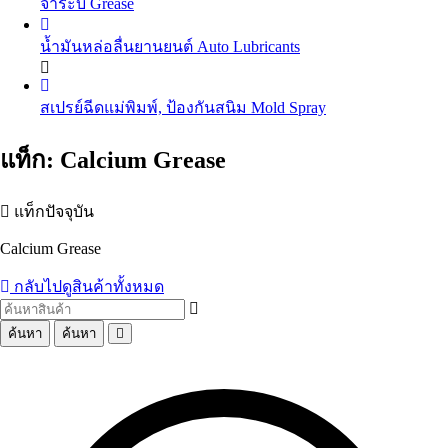
จาระบี
Grease
น้ำมันถ่ายเทความร้อน
Heat Transfer Oil
น้ำมันเกียร์อุตสาหกรรม
Industrial Gear Oil
น้ำมันหล่อลื่นยานยนต์
Auto Lubricants
น้ำมันหล่อเย็น น้ำมันตัดกลึงโลหะ
Coolant
น้ำมันสไลด์เวย์
Slideway Oil
น้ำมันเครื่องเบนซิน
Gasoline Engine Oil
สเปรย์ฉีดแม่พิมพ์, ป้องกันสนิม
Mold Spray
น้ำมัน EDM
น้ำมันสปาร์ค
น้ำมันเครื่องดีเซล
Diesel Engine Oil
น้ำมันเทอร์ไบน์
Turbine Oil
น้ำมันเกียร์และน้ำมันเฟืองท้าย
Automotive Gear Oil
แท็ก: Calcium Grease
น้ำมันปั๊มลม
Air Compressor Oil
น้ำมันเบรก
Brake Fluid
น้ำมันหม้อแปลงไฟฟ้า
Transformer Oil
Coolant น้ำยาหม้อน้ำรถยนต์ น้ำยาหล่อเย็นสำเร็จรูป
น้ำมันห้องเย็น
Refrigeration Oil
แท็กปัจจุบัน
อื่นๆ Others
น้ำมันกันสนิม
Calcium Grease
อื่นๆ Others
กลับไปดูสินค้าทั้งหมด
ค้นหา
ค้นหา