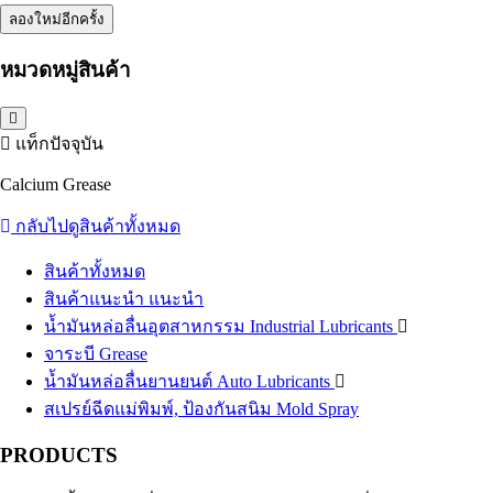
ลองใหม่อีกครั้ง
หมวดหมู่สินค้า
แท็กปัจจุบัน
Calcium Grease
กลับไปดูสินค้าทั้งหมด
สินค้าทั้งหมด
สินค้าแนะนำ
แนะนำ
น้ำมันหล่อลื่นอุตสาหกรรม
Industrial Lubricants
จาระบี
น้ำมันไฮดรอลิค
Grease
Hydraulic Oil
น้ำมันหล่อลื่นยานยนต์
น้ำมันถ่ายเทความร้อน
Auto Lubricants
Heat Transfer Oil
สเปรย์ฉีดแม่พิมพ์, ป้องกันสนิม
น้ำมันเกียร์อุตสาหกรรม
น้ำมันเครื่องเบนซิน
Gasoline Engine Oil
Industrial Gear Oil
Mold Spray
น้ำมันหล่อเย็น น้ำมันตัดกลึงโลหะ
น้ำมันเครื่องดีเซล
Diesel Engine Oil
Coolant
PRODUCTS
น้ำมันสไลด์เวย์
น้ำมันเกียร์และน้ำมันเฟืองท้าย
Slideway Oil
Automotive Gear Oil
น้ำมัน EDM
น้ำมันเบรก
Brake Fluid
น้ำมันสปาร์ค