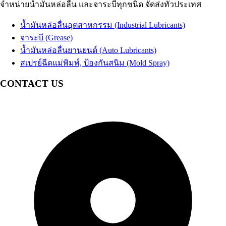
จำหน่ายน้ำมันหล่อลื่น และจาระบีทุกชนิด จัดส่งทั่วประเทศ
น้ำมันเทอร์ไบน์
Coolant น้ำยาหม้อน้ำรถยนต์ น้ำยาหล่อเย็นสำเร็จรูป
Turbine Oil
น้ำมันปั๊มลม
อื่นๆ Others
Air Compressor Oil
น้ำมันหล่อลื่นอุตสาหกรรม (Industrial Lubricants)
น้ำมันหม้อแปลงไฟฟ้า
Transformer Oil
จาระบี (Grease)
น้ำมันห้องเย็น
Refrigeration Oil
น้ำมันหล่อลื่นยานยนต์ (Auto Lubricants)
น้ำมันกันสนิม
สเปรย์ฉีดแม่พิมพ์, ป้องกันสนิม (Mold Spray)
อื่นๆ Others
CONTACT US