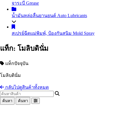
จาระบี
Grease
น้ำมันถ่ายเทความร้อน
Heat Transfer Oil
น้ำมันเกียร์อุตสาหกรรม
Industrial Gear Oil
น้ำมันหล่อลื่นยานยนต์
Auto Lubricants
น้ำมันหล่อเย็น น้ำมันตัดกลึงโลหะ
Coolant
น้ำมันสไลด์เวย์
Slideway Oil
น้ำมันเครื่องเบนซิน
Gasoline Engine Oil
สเปรย์ฉีดแม่พิมพ์, ป้องกันสนิม
Mold Spray
น้ำมัน EDM
น้ำมันสปาร์ค
น้ำมันเครื่องดีเซล
Diesel Engine Oil
น้ำมันเทอร์ไบน์
Turbine Oil
น้ำมันเกียร์และน้ำมันเฟืองท้าย
Automotive Gear Oil
แท็ก: โมลิบดินั่ม
น้ำมันปั๊มลม
Air Compressor Oil
น้ำมันเบรก
Brake Fluid
น้ำมันหม้อแปลงไฟฟ้า
Transformer Oil
Coolant น้ำยาหม้อน้ำรถยนต์ น้ำยาหล่อเย็นสำเร็จรูป
น้ำมันห้องเย็น
Refrigeration Oil
แท็กปัจจุบัน
อื่นๆ Others
น้ำมันกันสนิม
โมลิบดินั่ม
อื่นๆ Others
กลับไปดูสินค้าทั้งหมด
ค้นหา
ค้นหา