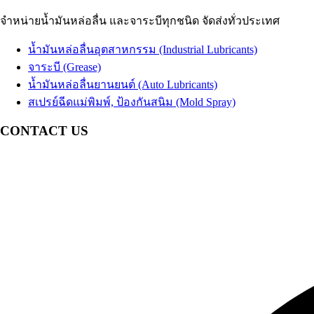
น้ำมัน EDM
น้ำมันเบรก
Brake Fluid
น้ำมันสปาร์ค
จำหน่ายน้ำมันหล่อลื่น และจาระบีทุกชนิด จัดส่งทั่วประเทศ
น้ำมันเทอร์ไบน์
Coolant น้ำยาหม้อน้ำรถยนต์ น้ำยาหล่อเย็นสำเร็จรูป
Turbine Oil
น้ำมันปั๊มลม
อื่นๆ Others
Air Compressor Oil
น้ำมันหล่อลื่นอุตสาหกรรม (Industrial Lubricants)
น้ำมันหม้อแปลงไฟฟ้า
Transformer Oil
จาระบี (Grease)
น้ำมันห้องเย็น
Refrigeration Oil
น้ำมันหล่อลื่นยานยนต์ (Auto Lubricants)
น้ำมันกันสนิม
สเปรย์ฉีดแม่พิมพ์, ป้องกันสนิม (Mold Spray)
อื่นๆ Others
CONTACT US