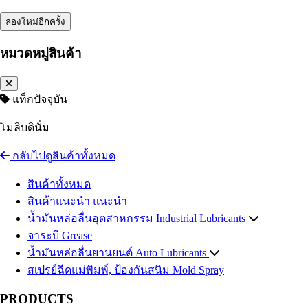
ลองใหม่อีกครั้ง
หมวดหมู่สินค้า
แท็กปัจจุบัน
โมลิบดินั่ม
กลับไปดูสินค้าทั้งหมด
สินค้าทั้งหมด
สินค้าแนะนำ
แนะนำ
น้ำมันหล่อลื่นอุตสาหกรรม
Industrial Lubricants
จาระบี
น้ำมันไฮดรอลิค
Grease
Hydraulic Oil
น้ำมันหล่อลื่นยานยนต์
น้ำมันถ่ายเทความร้อน
Auto Lubricants
Heat Transfer Oil
สเปรย์ฉีดแม่พิมพ์, ป้องกันสนิม
น้ำมันเกียร์อุตสาหกรรม
น้ำมันเครื่องเบนซิน
Gasoline Engine Oil
Industrial Gear Oil
Mold Spray
น้ำมันหล่อเย็น น้ำมันตัดกลึงโลหะ
น้ำมันเครื่องดีเซล
Diesel Engine Oil
Coolant
PRODUCTS
น้ำมันสไลด์เวย์
น้ำมันเกียร์และน้ำมันเฟืองท้าย
Slideway Oil
Automotive Gear Oil