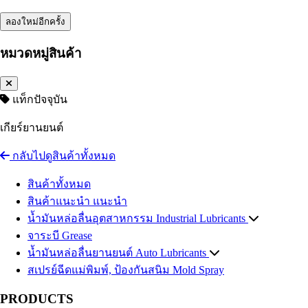
ลองใหม่อีกครั้ง
หมวดหมู่สินค้า
แท็กปัจจุบัน
เกียร์ยานยนต์
กลับไปดูสินค้าทั้งหมด
สินค้าทั้งหมด
สินค้าแนะนำ
แนะนำ
น้ำมันหล่อลื่นอุตสาหกรรม
Industrial Lubricants
จาระบี
น้ำมันไฮดรอลิค
Grease
Hydraulic Oil
น้ำมันหล่อลื่นยานยนต์
น้ำมันถ่ายเทความร้อน
Auto Lubricants
Heat Transfer Oil
สเปรย์ฉีดแม่พิมพ์, ป้องกันสนิม
น้ำมันเกียร์อุตสาหกรรม
น้ำมันเครื่องเบนซิน
Gasoline Engine Oil
Industrial Gear Oil
Mold Spray
น้ำมันหล่อเย็น น้ำมันตัดกลึงโลหะ
น้ำมันเครื่องดีเซล
Diesel Engine Oil
Coolant
PRODUCTS
น้ำมันสไลด์เวย์
น้ำมันเกียร์และน้ำมันเฟืองท้าย
Slideway Oil
Automotive Gear Oil