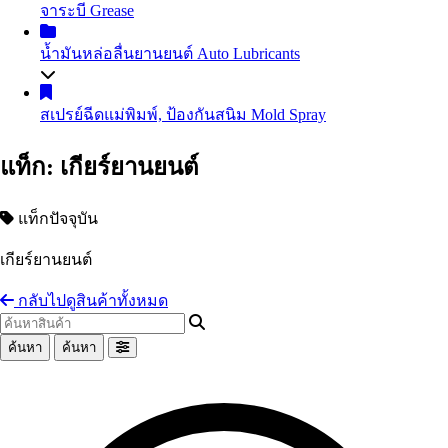
จาระบี
Grease
น้ำมันถ่ายเทความร้อน
Heat Transfer Oil
น้ำมันเกียร์อุตสาหกรรม
Industrial Gear Oil
น้ำมันหล่อลื่นยานยนต์
Auto Lubricants
น้ำมันหล่อเย็น น้ำมันตัดกลึงโลหะ
Coolant
น้ำมันสไลด์เวย์
Slideway Oil
น้ำมันเครื่องเบนซิน
Gasoline Engine Oil
สเปรย์ฉีดแม่พิมพ์, ป้องกันสนิม
Mold Spray
น้ำมัน EDM
น้ำมันสปาร์ค
น้ำมันเครื่องดีเซล
Diesel Engine Oil
น้ำมันเทอร์ไบน์
Turbine Oil
น้ำมันเกียร์และน้ำมันเฟืองท้าย
Automotive Gear Oil
แท็ก: เกียร์ยานยนต์
น้ำมันปั๊มลม
Air Compressor Oil
น้ำมันเบรก
Brake Fluid
น้ำมันหม้อแปลงไฟฟ้า
Transformer Oil
Coolant น้ำยาหม้อน้ำรถยนต์ น้ำยาหล่อเย็นสำเร็จรูป
น้ำมันห้องเย็น
Refrigeration Oil
แท็กปัจจุบัน
อื่นๆ Others
น้ำมันกันสนิม
เกียร์ยานยนต์
อื่นๆ Others
กลับไปดูสินค้าทั้งหมด
ค้นหา
ค้นหา