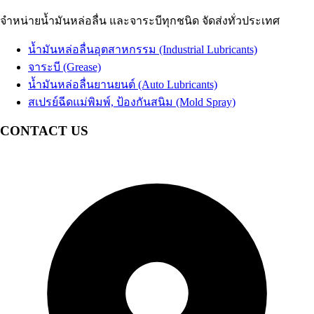
น้ำมัน EDM
น้ำมันเบรก
Brake Fluid
น้ำมันสปาร์ค
จำหน่ายน้ำมันหล่อลื่น และจาระบีทุกชนิด จัดส่งทั่วประเทศ
น้ำมันเทอร์ไบน์
Coolant น้ำยาหม้อน้ำรถยนต์ น้ำยาหล่อเย็นสำเร็จรูป
Turbine Oil
น้ำมันปั๊มลม
อื่นๆ Others
Air Compressor Oil
น้ำมันหล่อลื่นอุตสาหกรรม (Industrial Lubricants)
น้ำมันหม้อแปลงไฟฟ้า
Transformer Oil
จาระบี (Grease)
น้ำมันห้องเย็น
Refrigeration Oil
น้ำมันหล่อลื่นยานยนต์ (Auto Lubricants)
น้ำมันกันสนิม
สเปรย์ฉีดแม่พิมพ์, ป้องกันสนิม (Mold Spray)
อื่นๆ Others
CONTACT US