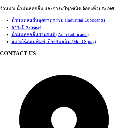
น้ำมัน EDM
น้ำมันเบรก
Brake Fluid
น้ำมันสปาร์ค
จำหน่ายน้ำมันหล่อลื่น และจาระบีทุกชนิด จัดส่งทั่วประเทศ
น้ำมันเทอร์ไบน์
Coolant น้ำยาหม้อน้ำรถยนต์ น้ำยาหล่อเย็นสำเร็จรูป
Turbine Oil
น้ำมันปั๊มลม
อื่นๆ Others
Air Compressor Oil
น้ำมันหล่อลื่นอุตสาหกรรม (Industrial Lubricants)
น้ำมันหม้อแปลงไฟฟ้า
Transformer Oil
จาระบี (Grease)
น้ำมันห้องเย็น
Refrigeration Oil
น้ำมันหล่อลื่นยานยนต์ (Auto Lubricants)
น้ำมันกันสนิม
สเปรย์ฉีดแม่พิมพ์, ป้องกันสนิม (Mold Spray)
อื่นๆ Others
CONTACT US