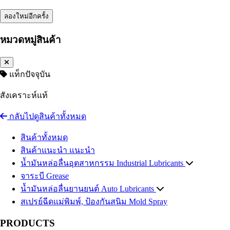
ลองใหม่อีกครั้ง
หมวดหมู่สินค้า
แท็กปัจจุบัน
สังเคราะห์แท้
กลับไปดูสินค้าทั้งหมด
สินค้าทั้งหมด
สินค้าแนะนำ
แนะนำ
น้ำมันหล่อลื่นอุตสาหกรรม
Industrial Lubricants
จาระบี
น้ำมันไฮดรอลิค
Grease
Hydraulic Oil
น้ำมันหล่อลื่นยานยนต์
น้ำมันถ่ายเทความร้อน
Auto Lubricants
Heat Transfer Oil
สเปรย์ฉีดแม่พิมพ์, ป้องกันสนิม
น้ำมันเกียร์อุตสาหกรรม
น้ำมันเครื่องเบนซิน
Gasoline Engine Oil
Industrial Gear Oil
Mold Spray
น้ำมันหล่อเย็น น้ำมันตัดกลึงโลหะ
น้ำมันเครื่องดีเซล
Diesel Engine Oil
Coolant
PRODUCTS
น้ำมันสไลด์เวย์
น้ำมันเกียร์และน้ำมันเฟืองท้าย
Slideway Oil
Automotive Gear Oil