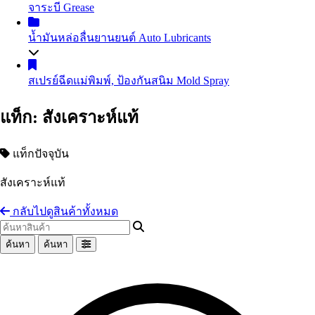
จาระบี
Grease
น้ำมันถ่ายเทความร้อน
Heat Transfer Oil
น้ำมันเกียร์อุตสาหกรรม
Industrial Gear Oil
น้ำมันหล่อลื่นยานยนต์
Auto Lubricants
น้ำมันหล่อเย็น น้ำมันตัดกลึงโลหะ
Coolant
น้ำมันสไลด์เวย์
Slideway Oil
น้ำมันเครื่องเบนซิน
Gasoline Engine Oil
สเปรย์ฉีดแม่พิมพ์, ป้องกันสนิม
Mold Spray
น้ำมัน EDM
น้ำมันสปาร์ค
น้ำมันเครื่องดีเซล
Diesel Engine Oil
น้ำมันเทอร์ไบน์
Turbine Oil
น้ำมันเกียร์และน้ำมันเฟืองท้าย
Automotive Gear Oil
แท็ก: สังเคราะห์แท้
น้ำมันปั๊มลม
Air Compressor Oil
น้ำมันเบรก
Brake Fluid
น้ำมันหม้อแปลงไฟฟ้า
Transformer Oil
Coolant น้ำยาหม้อน้ำรถยนต์ น้ำยาหล่อเย็นสำเร็จรูป
น้ำมันห้องเย็น
Refrigeration Oil
แท็กปัจจุบัน
อื่นๆ Others
น้ำมันกันสนิม
สังเคราะห์แท้
อื่นๆ Others
กลับไปดูสินค้าทั้งหมด
ค้นหา
ค้นหา