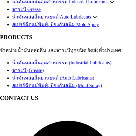
น้ำมันหล่อลื่นอุตสาหกรรม
Industrial Lubricants
จาระบี
น้ำมันไฮดรอลิค
Grease
Hydraulic Oil
น้ำมันหล่อลื่นยานยนต์
น้ำมันถ่ายเทความร้อน
Auto Lubricants
Heat Transfer Oil
สเปรย์ฉีดแม่พิมพ์, ป้องกันสนิม
น้ำมันเกียร์อุตสาหกรรม
น้ำมันเครื่องเบนซิน
Gasoline Engine Oil
Industrial Gear Oil
Mold Spray
น้ำมันหล่อเย็น น้ำมันตัดกลึงโลหะ
น้ำมันเครื่องดีเซล
Diesel Engine Oil
Coolant
PRODUCTS
น้ำมันสไลด์เวย์
น้ำมันเกียร์และน้ำมันเฟืองท้าย
Slideway Oil
Automotive Gear Oil
น้ำมัน EDM
น้ำมันเบรก
Brake Fluid
น้ำมันสปาร์ค
จำหน่ายน้ำมันหล่อลื่น และจาระบีทุกชนิด จัดส่งทั่วประเทศ
น้ำมันเทอร์ไบน์
Coolant น้ำยาหม้อน้ำรถยนต์ น้ำยาหล่อเย็นสำเร็จรูป
Turbine Oil
น้ำมันปั๊มลม
อื่นๆ Others
Air Compressor Oil
น้ำมันหล่อลื่นอุตสาหกรรม (Industrial Lubricants)
น้ำมันหม้อแปลงไฟฟ้า
Transformer Oil
จาระบี (Grease)
น้ำมันห้องเย็น
Refrigeration Oil
น้ำมันหล่อลื่นยานยนต์ (Auto Lubricants)
น้ำมันกันสนิม
สเปรย์ฉีดแม่พิมพ์, ป้องกันสนิม (Mold Spray)
อื่นๆ Others
CONTACT US