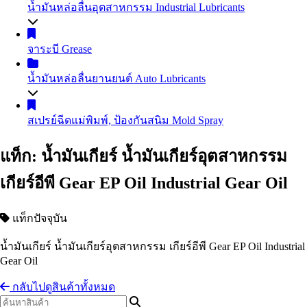
น้ำมันหล่อลื่นอุตสาหกรรม
Industrial Lubricants
น้ำมันไฮดรอลิค
Hydraulic Oil
จาระบี
Grease
น้ำมันถ่ายเทความร้อน
Heat Transfer Oil
น้ำมันเกียร์อุตสาหกรรม
Industrial Gear Oil
น้ำมันหล่อลื่นยานยนต์
Auto Lubricants
น้ำมันหล่อเย็น น้ำมันตัดกลึงโลหะ
Coolant
น้ำมันสไลด์เวย์
Slideway Oil
น้ำมันเครื่องเบนซิน
Gasoline Engine Oil
สเปรย์ฉีดแม่พิมพ์, ป้องกันสนิม
Mold Spray
น้ำมัน EDM
น้ำมันสปาร์ค
น้ำมันเครื่องดีเซล
Diesel Engine Oil
น้ำมันเทอร์ไบน์
Turbine Oil
น้ำมันเกียร์และน้ำมันเฟืองท้าย
Automotive Gear Oil
แท็ก: น้ำมันเกียร์ น้ำมันเกียร์อุตสาหกรรม
น้ำมันปั๊มลม
Air Compressor Oil
น้ำมันเบรก
Brake Fluid
น้ำมันหม้อแปลงไฟฟ้า
Transformer Oil
Coolant น้ำยาหม้อน้ำรถยนต์ น้ำยาหล่อเย็นสำเร็จรูป
เกียร์อีพี Gear EP Oil Industrial Gear Oil
น้ำมันห้องเย็น
Refrigeration Oil
อื่นๆ Others
น้ำมันกันสนิม
แท็กปัจจุบัน
อื่นๆ Others
น้ำมันเกียร์ น้ำมันเกียร์อุตสาหกรรม เกียร์อีพี Gear EP Oil Industrial
Gear Oil
กลับไปดูสินค้าทั้งหมด