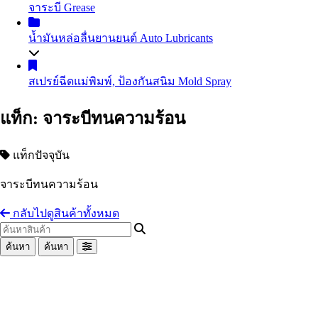
จาระบี
Grease
น้ำมันถ่ายเทความร้อน
Heat Transfer Oil
น้ำมันเกียร์อุตสาหกรรม
Industrial Gear Oil
น้ำมันหล่อลื่นยานยนต์
Auto Lubricants
น้ำมันหล่อเย็น น้ำมันตัดกลึงโลหะ
Coolant
น้ำมันสไลด์เวย์
Slideway Oil
น้ำมันเครื่องเบนซิน
Gasoline Engine Oil
สเปรย์ฉีดแม่พิมพ์, ป้องกันสนิม
Mold Spray
น้ำมัน EDM
น้ำมันสปาร์ค
น้ำมันเครื่องดีเซล
Diesel Engine Oil
น้ำมันเทอร์ไบน์
Turbine Oil
น้ำมันเกียร์และน้ำมันเฟืองท้าย
Automotive Gear Oil
แท็ก: จาระบีทนความร้อน
น้ำมันปั๊มลม
Air Compressor Oil
น้ำมันเบรก
Brake Fluid
น้ำมันหม้อแปลงไฟฟ้า
Transformer Oil
Coolant น้ำยาหม้อน้ำรถยนต์ น้ำยาหล่อเย็นสำเร็จรูป
น้ำมันห้องเย็น
Refrigeration Oil
แท็กปัจจุบัน
อื่นๆ Others
น้ำมันกันสนิม
จาระบีทนความร้อน
อื่นๆ Others
กลับไปดูสินค้าทั้งหมด
ค้นหา
ค้นหา