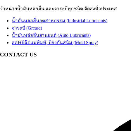
น้ำมัน EDM
น้ำมันเบรก
Brake Fluid
น้ำมันสปาร์ค
จำหน่ายน้ำมันหล่อลื่น และจาระบีทุกชนิด จัดส่งทั่วประเทศ
น้ำมันเทอร์ไบน์
Coolant น้ำยาหม้อน้ำรถยนต์ น้ำยาหล่อเย็นสำเร็จรูป
Turbine Oil
น้ำมันปั๊มลม
อื่นๆ Others
Air Compressor Oil
น้ำมันหล่อลื่นอุตสาหกรรม (Industrial Lubricants)
น้ำมันหม้อแปลงไฟฟ้า
Transformer Oil
จาระบี (Grease)
น้ำมันห้องเย็น
Refrigeration Oil
น้ำมันหล่อลื่นยานยนต์ (Auto Lubricants)
น้ำมันกันสนิม
สเปรย์ฉีดแม่พิมพ์, ป้องกันสนิม (Mold Spray)
อื่นๆ Others
CONTACT US