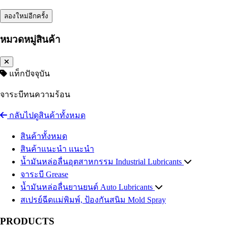
ลองใหม่อีกครั้ง
หมวดหมู่สินค้า
แท็กปัจจุบัน
จาระบีทนความร้อน
กลับไปดูสินค้าทั้งหมด
สินค้าทั้งหมด
สินค้าแนะนำ
แนะนำ
น้ำมันหล่อลื่นอุตสาหกรรม
Industrial Lubricants
จาระบี
น้ำมันไฮดรอลิค
Grease
Hydraulic Oil
น้ำมันหล่อลื่นยานยนต์
น้ำมันถ่ายเทความร้อน
Auto Lubricants
Heat Transfer Oil
สเปรย์ฉีดแม่พิมพ์, ป้องกันสนิม
น้ำมันเกียร์อุตสาหกรรม
น้ำมันเครื่องเบนซิน
Gasoline Engine Oil
Industrial Gear Oil
Mold Spray
น้ำมันหล่อเย็น น้ำมันตัดกลึงโลหะ
น้ำมันเครื่องดีเซล
Diesel Engine Oil
Coolant
PRODUCTS
น้ำมันสไลด์เวย์
น้ำมันเกียร์และน้ำมันเฟืองท้าย
Slideway Oil
Automotive Gear Oil