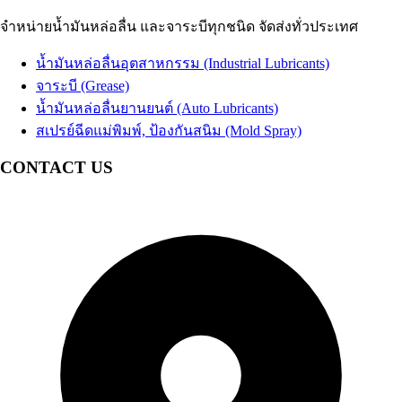
น้ำมัน EDM
น้ำมันเบรก
Brake Fluid
น้ำมันสปาร์ค
จำหน่ายน้ำมันหล่อลื่น และจาระบีทุกชนิด จัดส่งทั่วประเทศ
น้ำมันเทอร์ไบน์
Coolant น้ำยาหม้อน้ำรถยนต์ น้ำยาหล่อเย็นสำเร็จรูป
Turbine Oil
น้ำมันปั๊มลม
อื่นๆ Others
Air Compressor Oil
น้ำมันหล่อลื่นอุตสาหกรรม (Industrial Lubricants)
น้ำมันหม้อแปลงไฟฟ้า
Transformer Oil
จาระบี (Grease)
น้ำมันห้องเย็น
Refrigeration Oil
น้ำมันหล่อลื่นยานยนต์ (Auto Lubricants)
น้ำมันกันสนิม
สเปรย์ฉีดแม่พิมพ์, ป้องกันสนิม (Mold Spray)
อื่นๆ Others
CONTACT US