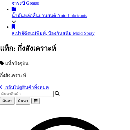
จาระบี
Grease
น้ำมันถ่ายเทความร้อน
Heat Transfer Oil
น้ำมันเกียร์อุตสาหกรรม
Industrial Gear Oil
น้ำมันหล่อลื่นยานยนต์
Auto Lubricants
น้ำมันหล่อเย็น น้ำมันตัดกลึงโลหะ
Coolant
น้ำมันสไลด์เวย์
Slideway Oil
น้ำมันเครื่องเบนซิน
Gasoline Engine Oil
สเปรย์ฉีดแม่พิมพ์, ป้องกันสนิม
Mold Spray
น้ำมัน EDM
น้ำมันสปาร์ค
น้ำมันเครื่องดีเซล
Diesel Engine Oil
น้ำมันเทอร์ไบน์
Turbine Oil
น้ำมันเกียร์และน้ำมันเฟืองท้าย
Automotive Gear Oil
แท็ก: กึ่งสังเคราะห์
น้ำมันปั๊มลม
Air Compressor Oil
น้ำมันเบรก
Brake Fluid
น้ำมันหม้อแปลงไฟฟ้า
Transformer Oil
Coolant น้ำยาหม้อน้ำรถยนต์ น้ำยาหล่อเย็นสำเร็จรูป
น้ำมันห้องเย็น
Refrigeration Oil
แท็กปัจจุบัน
อื่นๆ Others
น้ำมันกันสนิม
กึ่งสังเคราะห์
อื่นๆ Others
กลับไปดูสินค้าทั้งหมด
ค้นหา
ค้นหา