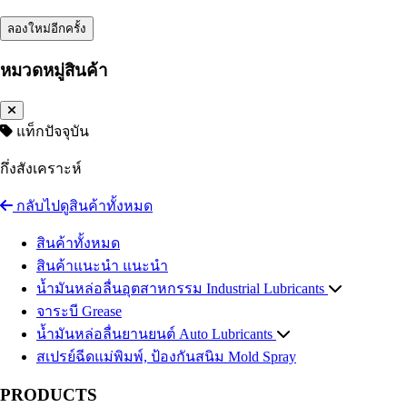
ลองใหม่อีกครั้ง
หมวดหมู่สินค้า
แท็กปัจจุบัน
กึ่งสังเคราะห์
กลับไปดูสินค้าทั้งหมด
สินค้าทั้งหมด
สินค้าแนะนำ
แนะนำ
น้ำมันหล่อลื่นอุตสาหกรรม
Industrial Lubricants
จาระบี
น้ำมันไฮดรอลิค
Grease
Hydraulic Oil
น้ำมันหล่อลื่นยานยนต์
น้ำมันถ่ายเทความร้อน
Auto Lubricants
Heat Transfer Oil
สเปรย์ฉีดแม่พิมพ์, ป้องกันสนิม
น้ำมันเกียร์อุตสาหกรรม
น้ำมันเครื่องเบนซิน
Gasoline Engine Oil
Industrial Gear Oil
Mold Spray
น้ำมันหล่อเย็น น้ำมันตัดกลึงโลหะ
น้ำมันเครื่องดีเซล
Diesel Engine Oil
Coolant
PRODUCTS
น้ำมันสไลด์เวย์
น้ำมันเกียร์และน้ำมันเฟืองท้าย
Slideway Oil
Automotive Gear Oil