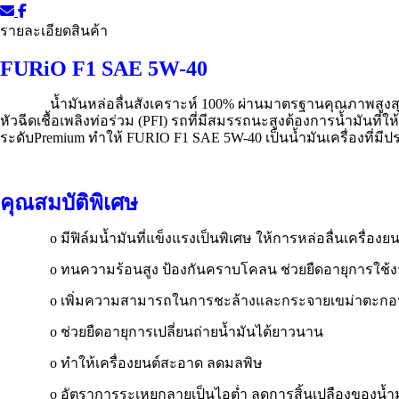
รายละเอียดสินค้า
FURiO F1 SAE 5W-40
น้ำมันหล่อลื่นสังเคราะห์
100%
ผ่านมาตรฐานคุณภาพสูงสุ
หัวฉีดเชื้อเพลิงท่อร่วม (
PFI)
รถที่มีสมรรถนะสูงต้องการน้ำมันที่
ระดับ
Premium
ทำให้
FURIO F1 SAE 5W-40
เป็นน้ำมันเครื่องที่
คุณสมบัติพิเศษ
o
มีฟิล์มน้ำมันที่แข็งแรงเป็นพิเศษ ให้การหล่อลื่นเครื่อง
o
ทนความร้อนสูง ป้องกันคราบโคลน ช่วยยืดอายุการใช้ง
o
เพิ่มความสามารถในการชะล้างและกระจายเขม่าตะก
o
ช่วยยืดอายุการเปลี่ยนถ่ายน้ำมันได้ยาวนาน
o
ทำให้เครื่องยนต์สะอาด ลดมลพิษ
o
อัตราการระเหยกลายเป็นไอต่ำ ลดการสิ้นเปลืองของน้ำม