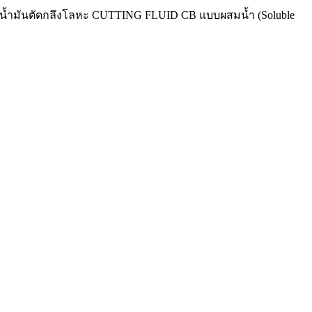
น น้ำมันตัดกลึงโลหะ CUTTING FLUID CB แบบผสมน้ำ (Soluble