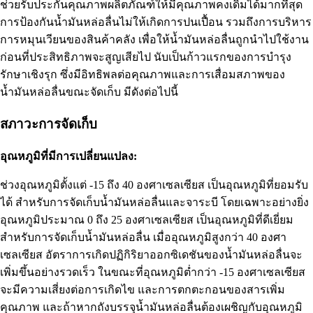
ช่วยรับประกันคุณภาพผลิตภัณฑ์ให้มีคุณภาพคงเดิมได้มากที่สุด
การป้องกันน้ำมันหล่อลื่นไม่ให้เกิดการปนเปื้อน รวมถึงการบริหาร
การหมุนเวียนของสินค้าคลัง เพื่อให้น้ำมันหล่อลื่นถูกนำไปใช้งาน
ก่อนที่ประสิทธิภาพจะสูญเสียไป นับเป็นก้าวแรกของการบำรุง
รักษาเชิงรุก ซึ่งมีอิทธิพลต่อคุณภาพและการเสื่อมสภาพของ
น้ำมันหล่อลื่นขณะจัดเก็บ มีดังต่อไปนี้
สภาวะการจัดเก็บ
อุณหภูมิที่มีการเปลี่ยนแปลง:
ช่วงอุณหภูมิตั้งแต่ -15 ถึง 40 องศาเซลเซียส เป็นอุณหภูมิที่ยอมรับ
ได้ สำหรับการจัดเก็บน้ำมันหล่อลื่นและจาระบี โดยเฉพาะอย่างยิ่ง
อุณหภูมิประมาณ 0 ถึง 25 องศาเซลเซียส เป็นอุณหภูมิที่ดีเยี่ยม
สำหรับการจัดเก็บน้ำมันหล่อลื่น เมื่ออุณหภูมิสูงกว่า 40 องศา
เซลเซียส อัตราการเกิดปฏิกิริยาออกซิเดชันของน้ำมันหล่อลื่นจะ
เพิ่มขึ้นอย่างรวดเร็ว ในขณะที่อุณหภูมิต่ำกว่า -15 องศาเซลเซียส
จะมีความเสี่ยงต่อการเกิดไข และการตกตะกอนของสารเพิ่ม
คุณภาพ และถ้าหากถังบรรจุน้ำมันหล่อลื่นต้องเผชิญกับอุณหภูมิ