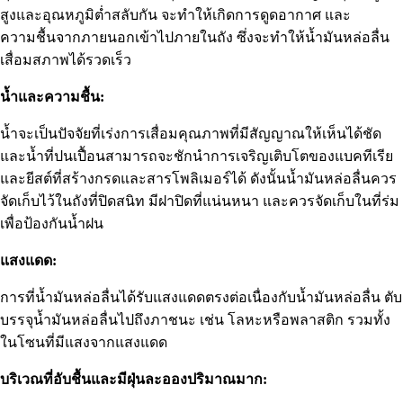
สูงและอุณหภูมิต่ำสลับกัน จะทำให้เกิดการดูดอากาศ และ
ความชื้นจากภายนอกเข้าไปภายในถัง ซึ่งจะทำให้น้ำมันหล่อลื่น
เสื่อมสภาพได้รวดเร็ว
น้ำและความชื้น:
น้ำจะเป็นปัจจัยที่เร่งการเสื่อมคุณภาพที่มีสัญญาณให้เห็นได้ชัด
และน้ำที่ปนเปื้อนสามารถจะชักนำการเจริญเติบโตของแบคทีเรีย
และยีสต์ที่สร้างกรดและสารโพลิเมอร์ได้ ดังนั้นน้ำมันหล่อลื่นควร
จัดเก็บไว้ในถังที่ปิดสนิท มีฝาปิดที่แน่นหนา และควรจัดเก็บในที่ร่ม
เพื่อป้องกันน้ำฝน
แสงแดด:
การที่น้ำมันหล่อลื่นได้รับแสงแดดตรงต่อเนื่องกับน้ำมันหล่อลื่น ตับ
บรรจุน้ำมันหล่อลื่นไปถึงภาชนะ เช่น โลหะหรือพลาสติก รวมทั้ง
ในโซนที่มีแสงจากแสงแดด
บริเวณที่อับชื้นและมีฝุ่นละอองปริมาณมาก: