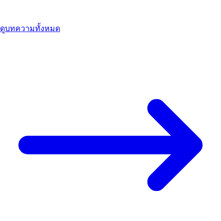
23 ส.ค. 2568
อ่านต่อ
ดูบทความทั้งหมด