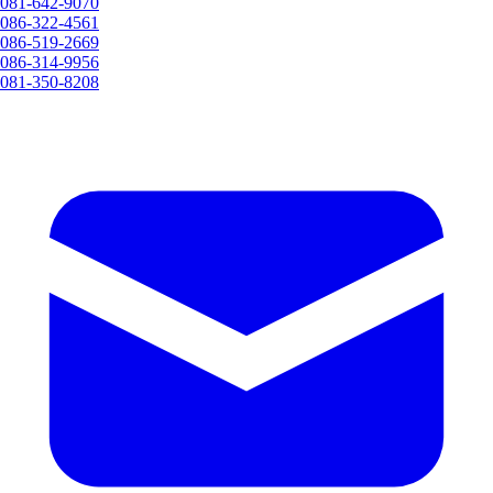
081-642-9070
086-322-4561
086-519-2669
086-314-9956
081-350-8208