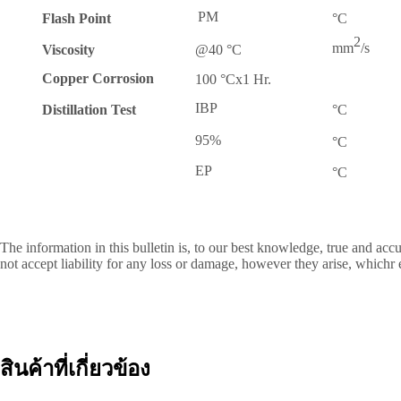
PM
Flash Point
°
C
2
mm
/s
Viscosity
@40
°
C
Copper Corrosion
100
°
C
x
1 Hr.
IBP
Distillation Test
°
C
95%
°
C
EP
°
C
The information in this bulletin is, to our best knowledge, true and a
not accept liability for any loss or damage, however they arise, whichr
สินค้าที่เกี่ยวข้อง