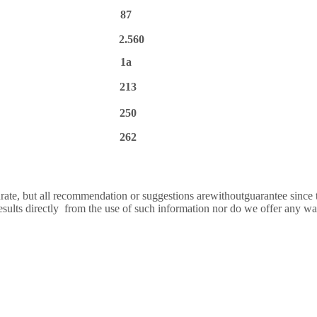
87
2.560
1a
213
250
262
ccurate, but all recommendation or suggestions arewithoutguarantee sinc
 esults directly from the use of such information nor do we offer any w