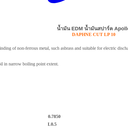
น้ำมัน EDM น้ำมันสปาร์ค Apoll
DAPHNE CUT LP 10
inding of non-ferrous metal, such asbrass and suitable for electric disc
il in narrow boiling point
extent.
0.7850
L0.5