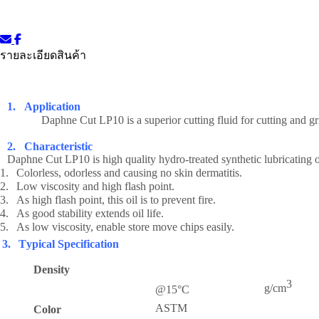
รายละเอียดสินค้า
1.
Application
Daphne Cut LP10 is a superior cutting fluid for cutting and gr
2.
Characteristic
Daphne Cut LP10 is high quality hydro-treated synthetic lubricating o
1.
Colorless, odorless and causing no skin dermatitis.
2.
Low viscosity and high flash point.
3.
As high flash point, this oil is to prevent fire.
4.
As good stability extends oil life.
5.
As low viscosity, enable store move chips easily.
3.
T
y
pical Specification
Density
3
g/c
m
@15
°
C
ASTM
Color