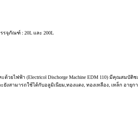
บรรจุภัณฑ์ : 20L และ 200L
ด้วยไฟฟ้า (Electricol Dischorge Machine EDM 110) มีคุณสมบัติช
 และยังสามารถใช้ได้กับอลูมิเนียม,ทองแดง, ทองเหลือง, เหล็ก อายุ