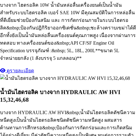
บางจาก ไฮดรอลิค 10W น้ำมันหล่อลื่นเครื่องยนต์เป็นน้ำมัน
สำหรับระบบไฮดรอลิค เบอร์ SAE 10W มีคุณสมบัติในการหล่อลื่น
ที่ดีเยี่ยมช่วยป้องกันสนิม และ การกัดกร่อนภายในระบบไฮดรอ
ลิค&nbsp;ป้องกันปฎิกิริยาออกซิเดชั่น&nbsp;ชะล้างคราบเขม่าได้ดี
อีกทั้งยังเป็นน้ำมันหล่อลื่นเครื่องยนต์คุณภาพสูง เนื่องจากผ่านการ
ทดสอบ ทางเครื่องยนต์ของ&nbsp;API CF/SF Engine Oil
Specification บรรจุภัณฑ์ :&nbsp; 5L, 18L, 200L**ขนาด 5L
จำหน่ายยกลัง (1 ลังบรรจุ 5 แกลลอน)**
ดูรายละเอียด
น้ำมันไฮดรอลิค บางจาก HYDRAULIC AW HVI
15,32,46,68
บางจาก HYDRAULIC AW HVI&nbsp;น้ำมันไฮดรอลิคดัชนีความ
หนืดสูงเป็นน้ำมันไฮดรอลิคชนิดดัชนีความหนืดสูง ผสมสาร
ต้านทานการสึกหรอ&nbsp;ป้องกันการกัดกร่อนและการเกิดสนิม
ได้อย่างดีเยี่ยม มีค่าดัชนีความหนืดสูงเป็นพิเศษ ทนต่อการรวมตัว