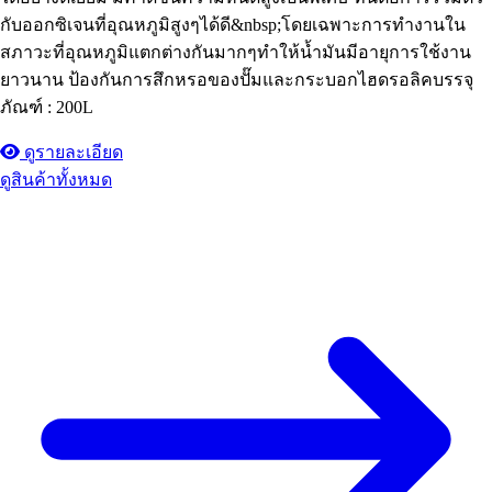
กับออกซิเจนที่อุณหภูมิสูงๆได้ดี&nbsp;โดยเฉพาะการทำงานใน
สภาวะที่อุณหภูมิแตกต่างกันมากๆทำให้น้ำมันมีอายุการใช้งาน
ยาวนาน ป้องกันการสึกหรอของปั๊มและกระบอกไฮดรอลิคบรรจุ
ภัณฑ์ : 200L
ดูรายละเอียด
ดูสินค้าทั้งหมด