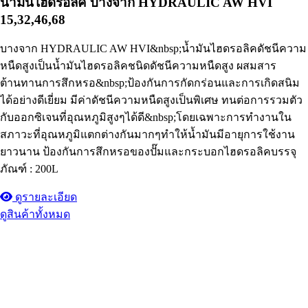
น้ำมันไฮดรอลิค บางจาก HYDRAULIC AW HVI
15,32,46,68
บางจาก HYDRAULIC AW HVI&nbsp;น้ำมันไฮดรอลิคดัชนีความ
หนืดสูงเป็นน้ำมันไฮดรอลิคชนิดดัชนีความหนืดสูง ผสมสาร
ต้านทานการสึกหรอ&nbsp;ป้องกันการกัดกร่อนและการเกิดสนิม
ได้อย่างดีเยี่ยม มีค่าดัชนีความหนืดสูงเป็นพิเศษ ทนต่อการรวมตัว
กับออกซิเจนที่อุณหภูมิสูงๆได้ดี&nbsp;โดยเฉพาะการทำงานใน
สภาวะที่อุณหภูมิแตกต่างกันมากๆทำให้น้ำมันมีอายุการใช้งาน
ยาวนาน ป้องกันการสึกหรอของปั๊มและกระบอกไฮดรอลิคบรรจุ
ภัณฑ์ : 200L
ดูรายละเอียด
ดูสินค้าทั้งหมด