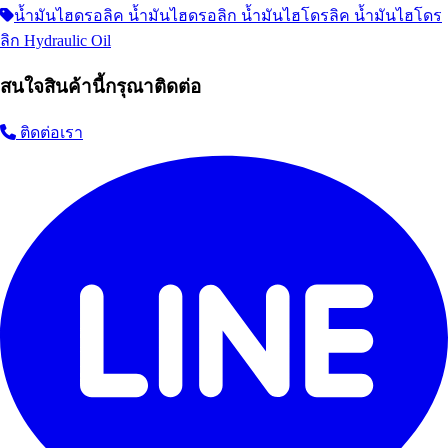
น้ำมันไฮดรอลิค น้ำมันไฮดรอลิก น้ำมันไฮโดรลิค น้ำมันไฮโดร
ลิก Hydraulic Oil
สนใจสินค้านี้กรุณาติดต่อ
ติดต่อเรา