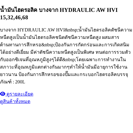
น้ำมันไฮดรอลิค บางจาก HYDRAULIC AW HVI
15,32,46,68
บางจาก HYDRAULIC AW HVI&nbsp;น้ำมันไฮดรอลิคดัชนีความ
หนืดสูงเป็นน้ำมันไฮดรอลิคชนิดดัชนีความหนืดสูง ผสมสาร
ต้านทานการสึกหรอ&nbsp;ป้องกันการกัดกร่อนและการเกิดสนิม
ได้อย่างดีเยี่ยม มีค่าดัชนีความหนืดสูงเป็นพิเศษ ทนต่อการรวมตัว
กับออกซิเจนที่อุณหภูมิสูงๆได้ดี&nbsp;โดยเฉพาะการทำงานใน
สภาวะที่อุณหภูมิแตกต่างกันมากๆทำให้น้ำมันมีอายุการใช้งาน
ยาวนาน ป้องกันการสึกหรอของปั๊มและกระบอกไฮดรอลิคบรรจุ
ภัณฑ์ : 200L
ดูรายละเอียด
ดูสินค้าทั้งหมด