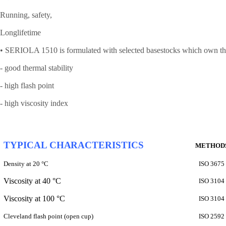
Running, safety,
Longlifetime
• SERIOLA 1510 is formulated with selected basestocks which own the
- good thermal stability
- high flash point
- high viscosity index
TYPICAL CHARACTERISTICS
METHOD
Density at 20 °C
ISO 3675
Viscosity at 40 °C
ISO 3104
Viscosity at 100 °C
ISO 3104
Cleveland flash point (open cup)
ISO 2592