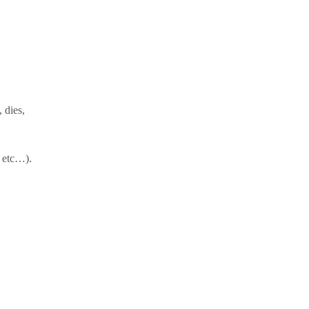
 dies,
, etc…).