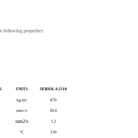
 following properties:
S
UNITS
SERIOLA 1510
kg/m
870
3
mm
/s
30.6
2
mm2/s
5.2
°C
230