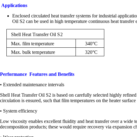
Applications
Enclosed circulated heat transfer systems for industrial applicati
Oil S2 can be used in high temperature continuous heat transfer 
S
hell
H
e
a
t T
ra
nsfer Oil
S
2
M
ax
. fi
l
m
tem
p
e
r
a
tu
r
e
340°C
M
ax
. b
u
l
k
tem
p
e
r
a
t
ur
e
320°C
Performance Features and Benefits
• Extended maintenance intervals
Shell Heat Transfer Oil S2 is based on carefully selected highly refined
circulation is ensured, such that film temperatures on the heater surface
• System efficiency
Low viscosity enables excellent fluidity and heat transfer over a wide t
decomposition products; these would require recovery via expansion c